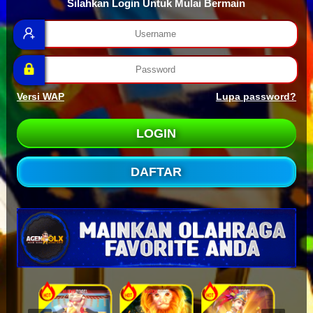
Silahkan Login Untuk Mulai Bermain
Versi WAP
Lupa password?
LOGIN
DAFTAR