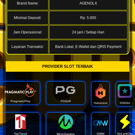
Brand Name:
AGENOLX
Minimal Deposit:
Rp. 5.000
Jam Operasional:
24 jam / Setiap Hari
Layanan Transaksi:
Bank Lokal, E-Wallet dan QRIS Payment
PROVIDER SLOT TERBAIK
PragmaticPlay
PGSoft
Habanero
IDNSlot
TopTrend
GMW
NoLimitCity
MicroGaming